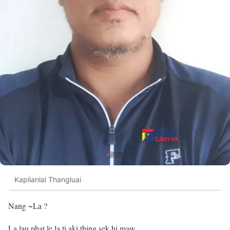
Kaplianlal Thangluai
Nang ~La ?
La lau phat le la ti aki thing sek hi maw.