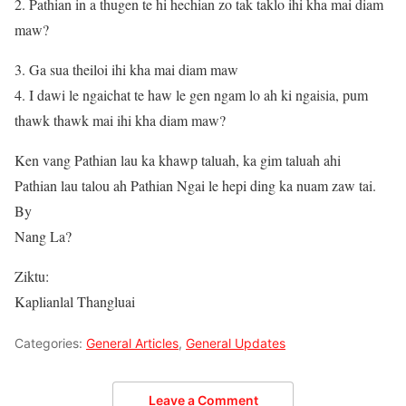
2. Pathian in a thugen te hi hechian zo tak taklo ihi kha mai diam
maw?
3. Ga sua theiloi ihi kha mai diam maw
4. I dawi le ngaichat te haw le gen ngam lo ah ki ngaisia, pum
thawk thawk mai ihi kha diam maw?
Ken vang Pathian lau ka khawp taluah, ka gim taluah ahi
Pathian lau talou ah Pathian Ngai le hepi ding ka nuam zaw tai.
By
Nang La?
Ziktu:
Kaplianlal Thangluai
Categories:
General Articles
,
General Updates
Leave a Comment