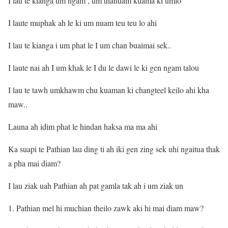
I lau te kianga um ngam , um thanuam kuama ki umlo
I laute muphak ah le ki um nuam teu teu lo ahi
I lau te kianga i um phat le I um chan buaimai sek..
I laute nai ah I um khak le I du le dawi le ki gen ngam talou
I lau te tawh umkhawm chu kuaman ki changteel keilo ahi kha
maw..
Launa ah idim phat le hindan haksa ma ma ahi
Ka suapi te Pathian lau ding ti ah iki gen zing sek uhi ngaitua thak
a pha mai diam?
I lau ziak uah Pathian ah pat gamla tak ah i um ziak un
1. Pathian mel hi muchian theilo zawk aki hi mai diam maw?