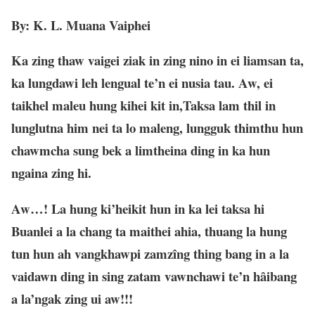
By: K. L. Muana Vaiphei
Ka zing thaw vaigei ziak in zing nino in ei liamsan ta,
ka lungdawi leh lengual te’n ei nusia tau. Aw, ei
taikhel maleu hung kihei kit in,Taksa lam thil in
lunglutna him nei ta lo maleng, lungguk thimthu hun
chawmcha sung bek a limtheina ding in ka hun
ngaina zing hi.
Aw…! La hung ki’heikit hun in ka lei taksa hi
Buanlei a la chang ta maithei ahia, thuang la hung
tun hun ah vangkhawpi zamzîng thing bang in a la
vaidawn ding in sing zatam vawnchawi te’n hâibang
a la’ngak zing ui aw!!!