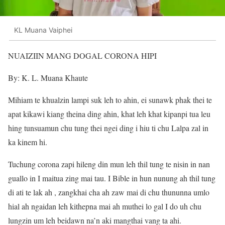
KL Muana Vaiphei
NUAIZIIN MANG DOGAL CORONA HIPI
By: K. L. Muana Khaute
Mihiam te khualzin lampi suk leh to ahin, ei sunawk phak thei te
apat kikawi kiang theina ding ahin, khat leh khat kipanpi tua leu
hing tunsuamun chu tung thei ngei ding i hiu ti chu Lalpa zal in
ka kinem hi.
Tuchung corona zapi hileng din mun leh thil tung te nisin in nan
guallo in I maitua zing mai tau. I Bible in hun nunung ah thil tung
di ati te lak ah , zangkhai cha ah zaw mai di chu thununna umlo
hial ah ngaidan leh kithepna mai ah muthei lo gal I do uh chu
lungzin um leh beidawn na’n aki mangthai vang ta ahi.