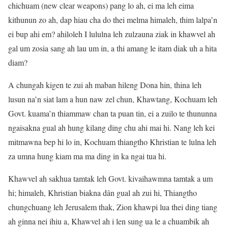
chichuam (new clear weapons) pang lo ah, ei ma leh eima
kithunun zo ah, dap hiau cha do thei melma himaleh, thim lalpa’n
ei bup ahi em? ahiloleh I lululna leh zulzauna ziak in khawvel ah
gal um zosia sang ah lau um in, a thi amang le itam diak uh a hita
diam?
A chungah kigen te zui ah maban hileng Dona hin, thina leh
lusun na’n siat lam a hun naw zel chun, Khawtang, Kochuam leh
Govt. kuama’n thiammaw chan ta puan tin, ei a zuilo te thununna
ngaisakna gual ah hung kilang ding chu ahi mai hi. Nang leh kei
mitmawna bep hi lo in, Kochuam thiangtho Khristian te lulna leh
za umna hung kiam ma ma ding in ka ngai tua hi.
Khawvel ah sakhua tamtak leh Govt. kivaihawmna tamtak a um
hi; himaleh, Khristian biakna dân gual ah zui hi, Thiangtho
chungchuang leh Jerusalem thak, Zion khawpi lua thei ding tiang
ah ginna nei ihiu a, Khawvel ah i len sung ua le a chuambik ah