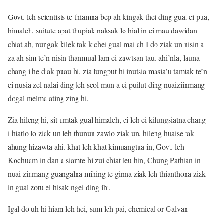
Govt. leh scientists te thiamna bep ah kingak thei ding gual ei pua,
himaleh, suitute apat thupiak naksak lo hial in ei mau dawidan
chiat ah, nungak kilek tak kichei gual mai ah I do ziak un nisin a
za ah sim te’n nisin thanmual lam ei zawtsan tau. ahi’nla, launa
chang i he diak puau hi. zia lungput hi inutsia masia’u tamtak te’n
ei nusia zel nalai ding leh seol mun a ei puilut ding nuaiziinmang
dogal melma ating zing hi.
Zia hileng hi, sit umtak gual himaleh, ei leh ei kilungsiatna chang
i hiatlo lo ziak un leh thunun zawlo ziak un, hileng huaise tak
ahung hizawta ahi. khat leh khat kimuangtua in, Govt. leh
Kochuam in dan a siamte hi zui chiat leu hin, Chung Pathian in
nuai zinmang guangalna mihing te ginna ziak leh thianthona ziak
in gual zotu ei hisak ngei ding ihi.
Igal do uh hi hiam leh hei, sum leh pai, chemical or Galvan