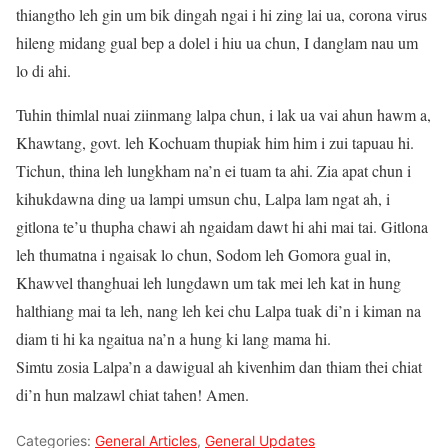
thiangtho leh gin um bik dingah ngai i hi zing lai ua, corona virus
hileng midang gual bep a dolel i hiu ua chun, I danglam nau um
lo di ahi.
Tuhin thimlal nuai ziinmang lalpa chun, i lak ua vai ahun hawm a,
Khawtang, govt. leh Kochuam thupiak him him i zui tapuau hi.
Tichun, thina leh lungkham na’n ei tuam ta ahi. Zia apat chun i
kihukdawna ding ua lampi umsun chu, Lalpa lam ngat ah, i
gitlona te’u thupha chawi ah ngaidam dawt hi ahi mai tai. Gitlona
leh thumatna i ngaisak lo chun, Sodom leh Gomora gual in,
Khawvel thanghuai leh lungdawn um tak mei leh kat in hung
halthiang mai ta leh, nang leh kei chu Lalpa tuak di’n i kiman na
diam ti hi ka ngaitua na’n a hung ki lang mama hi.
Simtu zosia Lalpa’n a dawigual ah kivenhim dan thiam thei chiat
di’n hun malzawl chiat tahen! Amen.
Categories:
General Articles
,
General Updates